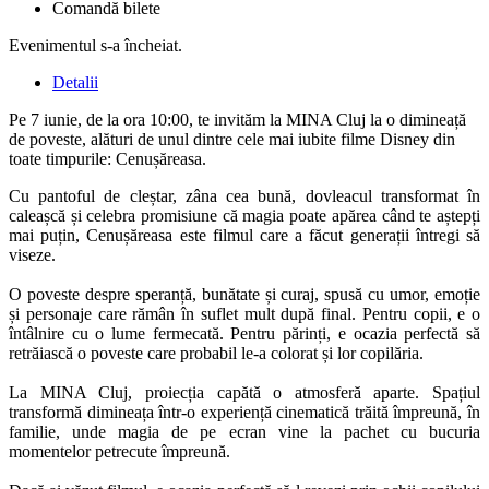
Comandă bilete
Evenimentul s-a încheiat.
Detalii
Pe 7 iunie, de la ora 10:00, te invităm la MINA Cluj la o dimineață
de poveste, alături de unul dintre cele mai iubite filme Disney din
toate timpurile: Cenușăreasa.
Cu pantoful de cleștar, zâna cea bună, dovleacul transformat în
caleașcă și celebra promisiune că magia poate apărea când te aștepți
mai puțin, Cenușăreasa este filmul care a făcut generații întregi să
viseze.
O poveste despre speranță, bunătate și curaj, spusă cu umor, emoție
și personaje care rămân în suflet mult după final. Pentru copii, e o
întâlnire cu o lume fermecată. Pentru părinți, e ocazia perfectă să
retrăiască o poveste care probabil le-a colorat și lor copilăria.
La MINA Cluj, proiecția capătă o atmosferă aparte. Spațiul
transformă dimineața într-o experiență cinematică trăită împreună, în
familie, unde magia de pe ecran vine la pachet cu bucuria
momentelor petrecute împreună.