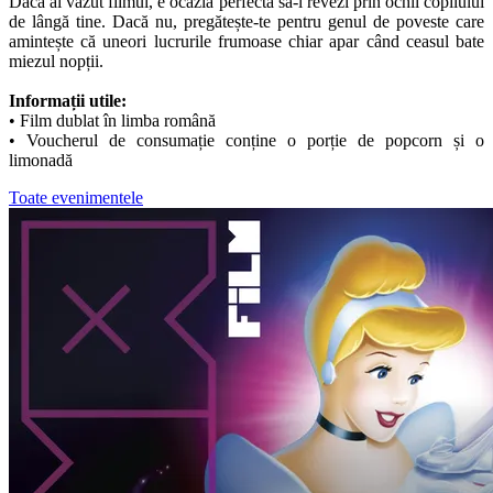
Dacă ai văzut filmul, e ocazia perfectă să-l revezi prin ochii copilului
de lângă tine. Dacă nu, pregătește-te pentru genul de poveste care
amintește că uneori lucrurile frumoase chiar apar când ceasul bate
miezul nopții.
Informații utile:
• Film dublat în limba română
• Voucherul de consumație conține o porție de popcorn și o
limonadă
Toate evenimentele