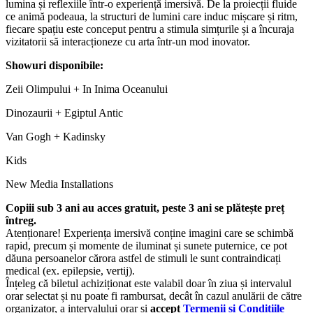
lumina și reflexiile într-o experiență imersivă. De la proiecții fluide
ce animă podeaua, la structuri de lumini care induc mișcare și ritm,
fiecare spațiu este conceput pentru a stimula simțurile și a încuraja
vizitatorii să interacționeze cu arta într-un mod inovator.
Showuri disponibile:
Zeii Olimpului + In Inima Oceanului
Dinozaurii + Egiptul Antic
Van Gogh + Kadinsky
Kids
New Media Installations
Copiii sub 3 ani au acces gratuit, peste 3 ani se plătește preț
întreg.
Atenționare! Experiența imersivă conține imagini care se schimbă
rapid, precum și momente de iluminat și sunete puternice, ce pot
dăuna persoanelor cărora astfel de stimuli le sunt contraindicați
medical (ex. epilepsie, vertij).
Înțeleg că biletul achiziționat este valabil doar în ziua și intervalul
orar selectat și nu poate fi rambursat, decât în cazul anulării de către
organizator, a intervalului orar și
accept
Termenii si Conditiile