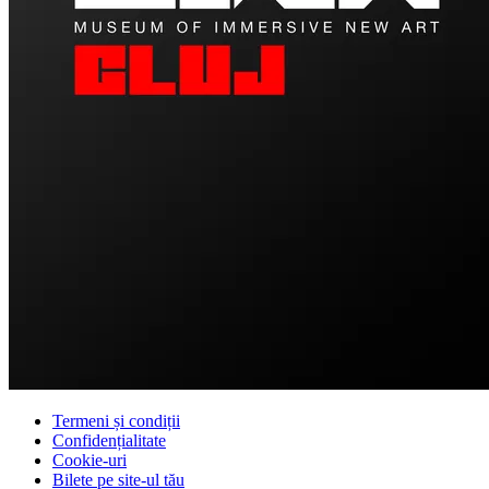
Termeni și condiții
Confidențialitate
Cookie-uri
Bilete pe site-ul tău