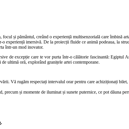
 focul și pământul, creând o experiență multisenzorială care îmbină arta 
r-o experiență imersivă. De la proiecții fluide ce animă podeaua, la struc
arta într-un mod inovator.
e de excepție care te vor purta într-o călătorie fascinantă: Egiptul Ant
gii de ultimă oră, explorând granițele artei contemporane.
vării. Vă rugăm respectați intervalul orar pentru care achiziționați bilet, 
, precum și momente de iluminat și sunete puternice, ce pot dăuna persoa
g.