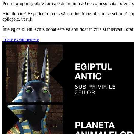
Pentru grupuri școlare formate din minim 20 de copii solicitați ofertă 
Atenționare! Experiența imersivă conține imagini care se schimbă rap
epilepsie, vertij).
Înțeleg ca biletul achizitionat este valabil doar in ziua si intervalul ora
Toate evenimentele