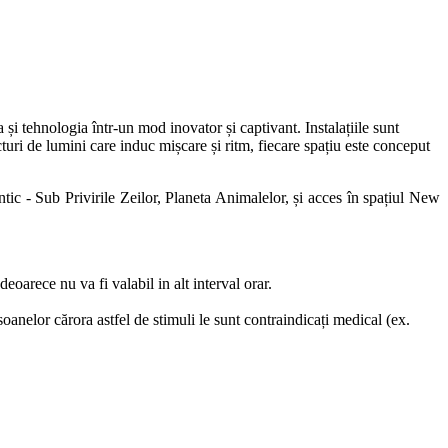
și tehnologia într-un mod inovator și captivant. Instalațiile sunt
turi de lumini care induc mișcare și ritm, fiecare spațiu este conceput
ic - Sub Privirile Zeilor, Planeta Animalelor, și acces în spațiul New
deoarece nu va fi valabil in alt interval orar.
nelor cărora astfel de stimuli le sunt contraindicați medical (ex.