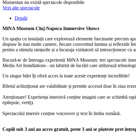
Momentan nu există spectacole disponibile
Vezi alte spectacole
Detalii
MiNA Museum Cluj-Napoca Immersive Shows
Un spațiu cu instalații care explorează elemente fascinante precum apa,
dispuse în mai multe camere, fiecare convertind lumina și reflexiile înt
pentru a stimula simțurile și a încuraja vizitatorii să interacționeze cu 
Bucură-te de întreaga experientă MiNA Museum: trei spectacole imersiv
Media Art Installations - un labirint de lucrări care utilizează tehnolo
Un singur bilet îți oferă acces la toate aceste experiențe incredibile!
Biletul achiziționat are valabilitate și permite accesul doar în ziua rezer
Atenționare! Experiența imersivă conține imagini care se schimbă rapid
epilepsie, vertij).
Spectacolul imersiv conține voiceover și text în limba română.
Copiii sub 3 ani au acces gratuit, peste 3 ani se plateste pret intre