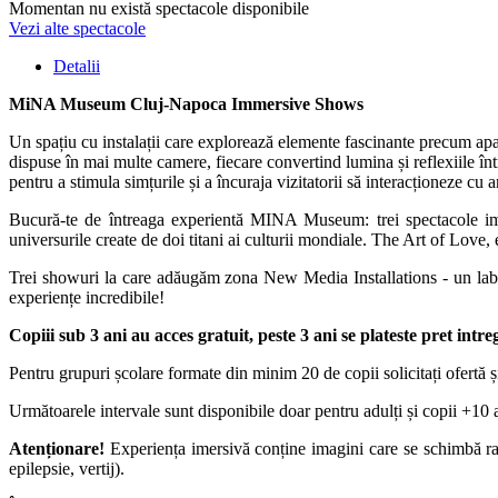
Momentan nu există spectacole disponibile
Vezi alte spectacole
Detalii
MiNA Museum Cluj-Napoca Immersive Shows
Un spațiu cu instalații care explorează elemente fascinante precum apa,
dispuse în mai multe camere, fiecare convertind lumina și reflexiile înt
pentru a stimula simțurile și a încuraja vizitatorii să interacționeze cu 
Bucură-te de întreaga experientă MINA Museum: trei spectacole i
universurile create de doi titani ai culturii mondiale. The Art of Love,
Trei showuri la care adăugăm zona New Media Installations - un labirin
experiențe incredibile!
Copiii sub 3 ani au acces gratuit, peste 3 ani se plateste pret intre
Pentru grupuri școlare formate din minim 20 de copii solicitați ofertă 
Următoarele intervale sunt disponibile doar pentru adulți și copii +10
Atenționare!
Experiența imersivă conține imagini care se schimbă rap
epilepsie, vertij).