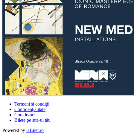
Termeni și condiții
Confidențialitate
Cookie-uri
Bilete pe site-ul tău
Powered by
iaBilet.ro