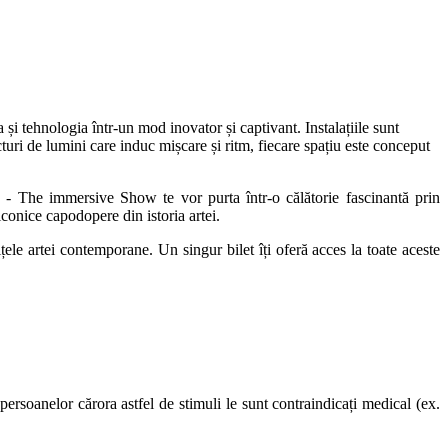
și tehnologia într-un mod inovator și captivant. Instalațiile sunt
turi de lumini care induc mișcare și ritm, fiecare spațiu este conceput
The immersive Show te vor purta într-o călătorie fascinantă prin
iconice capodopere din istoria artei.
ele artei contemporane. Un singur bilet îți oferă acces la toate aceste
rsoanelor cărora astfel de stimuli le sunt contraindicați medical (ex.