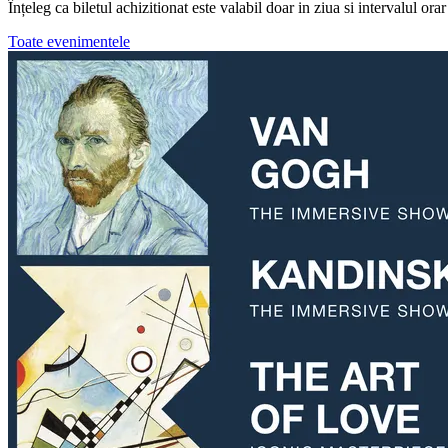
Înțeleg ca biletul achizitionat este valabil doar in ziua si intervalul ora
Toate evenimentele