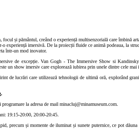
 focul și pământul, creând o experiență multisenzorială care îmbină arta 
r-o experiență imersivă. De la proiecții fluide ce animă podeaua, la struc
arta într-un mod inovator.
mersive de excepție. Van Gogh - The Immersive Show si Kandinsky - 
 este un show imersiv care explorează iubirea prin unele dintre cele mai 
t de lucrări care utilizează tehnologii de ultimă oră, explorând graniț
g.
și programare la adresa de mail
minacluj@minamuseum.com
.
 ani: 19:15-20:00, 20:00-20:45.
id, precum și momente de iluminat și sunete puternice, ce pot dăuna pe